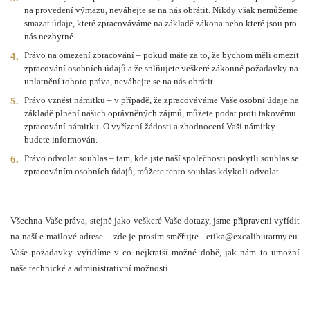
na provedení výmazu, neváhejte se na nás obrátit. Nikdy však nemůžeme
smazat údaje, které zpracováváme na základě zákona nebo které jsou pro
nás nezbytné.
Právo na omezení zpracování – pokud máte za to, že bychom měli omezit
zpracování osobních údajů a že splňujete veškeré zákonné požadavky na
uplatnění tohoto práva, neváhejte se na nás obrátit.
Právo vznést námitku – v případě, že zpracováváme Vaše osobní údaje na
základě plnění našich oprávněných zájmů, můžete podat proti takovému
zpracování námitku. O vyřízení žádosti a zhodnocení Vaší námitky
budete informován.
Právo odvolat souhlas – tam, kde jste naší společnosti poskytli souhlas se
zpracováním osobních údajů, můžete tento souhlas kdykoli odvolat.
Všechna Vaše práva, stejně jako veškeré Vaše dotazy, jsme připraveni vyřídit
na naší e-mailové adrese – zde je prosím směřujte -
etika@excaliburarmy.eu
.
Vaše požadavky vyřídíme v co nejkratší možné době, jak nám to umožní
naše technické a administrativní možnosti.