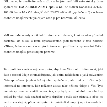
Děkujeme, že využíváte naše služby a že jste navštívili naše stránky. Jsme
společnost
EXCALIBUR ARMY spol. s r.o.
, se sídlem Kodaňská 521/57,
101 00 Praha 10 - Vršovice, IČ 645 73 877 (dále též „společnost“) a ochrana
osobních údajů všech fyzických osob je pro nás velmi důležitá.
Veškeré naše zásady a základní informace o datech, která se nám případně
dostanou do rukou a která zpracováváme, jsou uvedena v této politice.
Věříme, že budete mít čas a tyto informace o používání a zpracování Vašich
osobních údajů si prostudujete pozorně.
Tato politika vznikla zejména proto, abychom Vás mohli informovat, jaká
data a osobní údaje shromažďujeme, jak s nimi nakládáme a jaká práva máte.
Naše společnost je převážně výrobní společností, ale i tak sdílí část svých
informací na internetu, kde můžeme získat také některé údaje o Vás. Tyto
podmínky jsme se snažili napsat tak, aby byly srozumitelné pro všechny,
pokud by však naše snažení nebylo úspěšné a stále zde zůstávalo něco, co
není zcela zřejmé, případně byste měli jakékoli dotazy týkající se osobních