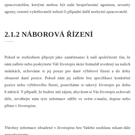
zpracovatelům, kterými mohou být naše bezpečnostní agentura, security
agenty, externí vyšetřovatelé nehod či případní další nezbytní zpracovatelé.
2.1.2 NÁBOROVÁ ŘÍZENÍ
Pokud se rozhodnete připojit jako zaměstnanec k naší společnosti tím, že
nám zašlete nebo poskytnete Váš životopis skrze formulář uvedený na našich
stránkách, uchováme si jej pouze pro dané výběrové řízení a do doby
obsazení dané pozice. Pokud nám jej zašlete bez specifikace konkrétní
pozice nebo výběrového řízení, ponecháme si takový životopis po dobu
6 měsíců. V případě, že budete mít zájem, abychom si Vás životopis uchovali
déle, neváhejte nám tyto informace sdělit ve svém e-mailu, dopisu nebo
přímo v životopisu.
Všechny informace obsažené v životopisu bez Vašeho souhlasu nikam dále
neposkytneme.