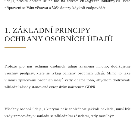
údajů, prosím obraťte se na nás na adrese:
etika@excaliburarmy.eu
. Jsme
připraveni se Vám věnovat a Vaše dotazy kdykoli zodpovědět.
1. ZÁKLADNÍ PRINCIPY
OCHRANY OSOBNÍCH ÚDAJŮ
Protože pro nás ochrana osobních údajů znamená mnoho, dodržujeme
všechny předpisy, které se týkají ochrany osobních údajů. Mimo to také
v rámci zpracování osobních údajů vždy dbáme toho, abychom dodržovali
základní zásady stanovené evropským nařízením GDPR.
Všechny osobní údaje, s kterými naše společnost jakkoli nakládá, musí být
vždy zpracovány v souladu se základními zásadami, tedy musí být: