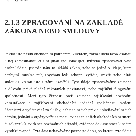
2.1.3 ZPRACOVÁNÍ NA ZÁKLADĚ
ZÁKONA NEBO SMLOUVY
Pokud jste naším obchodním partnerem, klientem, zákazníkem nebo osobou
u něj zaměstnanou či s ní jinak spolupracující, můžeme zpracovávat Vaše
osobní údaje, protože nám to ukládá zákon, nebo se jedná o údaje, které
nezbytně musíme mít, abychom byli schopni vyřídit, uzavřít nebo plnit
smlouvu, kterou jste s námi uzavřeli. Tyto údaje zpracováváme zejména
z důvodu právě plnění zákonných povinností, nebo zajištění fungování
společnosti. Mezi tyto činnosti patří zejména zajišťování obchodní
komunikace a zajišťování obchodních jednání společnosti, vedení
účetnictví a vyúčtování za služby, ochrana našich práv a uplatňování našich
nároků, jednání s orgány veřejné moci, evidence našich obchodních partnerů
či zákazníků, evidence obchodních případů, evidence dokumentace k našim
výrobkům apod. Tyto data uchováváme pouze po dobu, po kterou tyto údaje