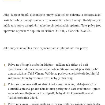
Jako subjekt údajů disponujete právy týkající se ochrany a zpracovávání
Vašich osobních údajů správci a zpracovateli osobních údajů. Každý subjekt
může tato práva za splnění zákonných požadavků uplatnit. Tato práva jsou
upravena zejména v Kapitole III Nařízení GDPR, v článcích 15 až 23.
Jako subjekt údajů tak máte zejména nárok uplatnit tato svá práva:
Právo na přístup k osobním údajům – můžete tak získat od naší
společnosti informaci a potvrzení, zda určité osobní údaje o Vaší osobě
zpracováváme. Také Vám na Váš dotaz poskytneme jakékoli doplňující
informace, které by v tomto textu nebyly obsaženy.
Právo na opravu – veškerá data, která zpracováváme, udržujeme vždy
aktuální a přesná, pokud nám k tomu poskytnete Vaši součinnost – proto
se na nás neváhejte obrátit v případě, že by došlo k jakékoli změně
Vašich osobních údajů.
Právo na výmaz – pokud máte za to, že jsou splněny zákonné požadavky