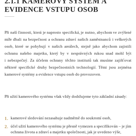
2.1.1 KAMEROVÝ SYSTÉM A
EVIDENCE VSTUPU OSOB
Při naší činnosti, která je naprosto specifická, je nutno, abychom ve zvýšené
míře dbali na bezpečnost a ochranu zdraví našich zaměstnanců i veškerých
osob, které se pohybují v našich areálech, stejně jako abychom zajistili
ochranu našeho majetku, který by v nesprávných rukou snad mohl být
i nebezpečný. Za účelem ochrany těchto institutů tak musíme zajišťovat
některé specifické druhy bezpečnostních technologií. Těmi jsou zejména
kamerové systémy a evidence vstupu osob do provozoven.
Při užití kamerového systému však vždy dodržujeme tyto základní zásady:
kamerové sledování nezasahuje nadměrně do soukromí osob,
účel užití kamerového systému je přesně vymezen a specifikován – je jím
ochrana života a zdraví a majetku společnosti, jak je uvedeno výše,