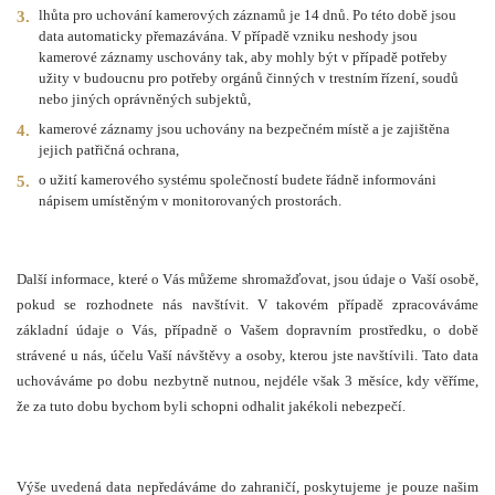
lhůta pro uchování kamerových záznamů je 14 dnů. Po této době jsou
data automaticky přemazávána. V případě vzniku neshody jsou
kamerové záznamy uschovány tak, aby mohly být v případě potřeby
užity v budoucnu pro potřeby orgánů činných v trestním řízení, soudů
nebo jiných oprávněných subjektů,
kamerové záznamy jsou uchovány na bezpečném místě a je zajištěna
jejich patřičná ochrana,
o užití kamerového systému společností budete řádně informováni
nápisem umístěným v monitorovaných prostorách.
Další informace, které o Vás můžeme shromažďovat, jsou údaje o Vaší osobě,
pokud se rozhodnete nás navštívit. V takovém případě zpracováváme
základní údaje o Vás, případně o Vašem dopravním prostředku, o době
strávené u nás, účelu Vaší návštěvy a osoby, kterou jste navštívili. Tato data
uchováváme po dobu nezbytně nutnou, nejdéle však 3 měsíce, kdy věříme,
že za tuto dobu bychom byli schopni odhalit jakékoli nebezpečí.
Výše uvedená data nepředáváme do zahraničí, poskytujeme je pouze našim