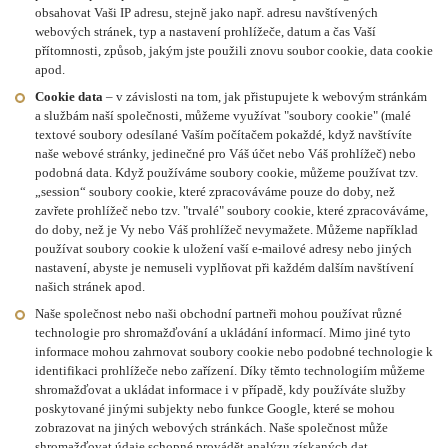
obsahovat Vaši IP adresu, stejně jako např. adresu navštívených
webových stránek, typ a nastavení prohlížeče, datum a čas Vaší
přítomnosti, způsob, jakým jste použili znovu soubor cookie, data cookie
apod.
Cookie data
– v závislosti na tom, jak přistupujete k webovým stránkám
a službám naší společnosti, můžeme využívat "soubory cookie" (malé
textové soubory odesílané Vaším počítačem pokaždé, když navštívíte
naše webové stránky, jedinečné pro Váš účet nebo Váš prohlížeč) nebo
podobná data. Když používáme soubory cookie, můžeme používat tzv.
„session“ soubory cookie, které zpracováváme pouze do doby, než
zavřete prohlížeč nebo tzv. "trvalé" soubory cookie, které zpracováváme,
do doby, než je Vy nebo Váš prohlížeč nevymažete. Můžeme například
používat soubory cookie k uložení vaší e-mailové adresy nebo jiných
nastavení, abyste je nemuseli vyplňovat při každém dalším navštívení
našich stránek apod.
Naše společnost nebo naši obchodní partneři mohou používat různé
technologie pro shromažďování a ukládání informací. Mimo jiné tyto
informace mohou zahrnovat soubory cookie nebo podobné technologie k
identifikaci prohlížeče nebo zařízení. Díky těmto technologiím můžeme
shromažďovat a ukládat informace i v případě, kdy používáte služby
poskytované jinými subjekty nebo funkce Google, které se mohou
zobrazovat na jiných webových stránkách. Naše společnost může
shromažďovat údaje schopné provádět analýzu získaných dat