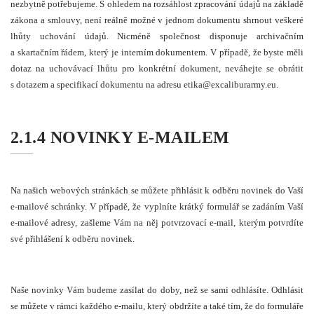
nezbytně potřebujeme. S ohledem na rozsáhlost zpracování údajů na základě
zákona a smlouvy, není reálně možné v jednom dokumentu shrnout veškeré
lhůty uchování údajů. Nicméně společnost disponuje archivačním
a skartačním řádem, který je interním dokumentem. V případě, že byste měli
dotaz na uchovávací lhůtu pro konkrétní dokument, neváhejte se obrátit
s dotazem a specifikací dokumentu na adresu
etika@excaliburarmy.eu
.
2.1.4 NOVINKY E-MAILEM
Na našich webových stránkách se můžete přihlásit k odběru novinek do Vaší
e-mailové schránky. V případě, že vyplníte krátký formulář se zadáním Vaší
e-mailové adresy, zašleme Vám na něj potvrzovací e-mail, kterým potvrdíte
své přihlášení k odběru novinek.
Naše novinky Vám budeme zasílat do doby, než se sami odhlásíte. Odhlásit
se můžete v rámci každého e-mailu, který obdržíte a také tím, že do formuláře