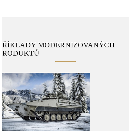
PŘÍKLADY MODERNIZOVANÝCH
PRODUKTŮ