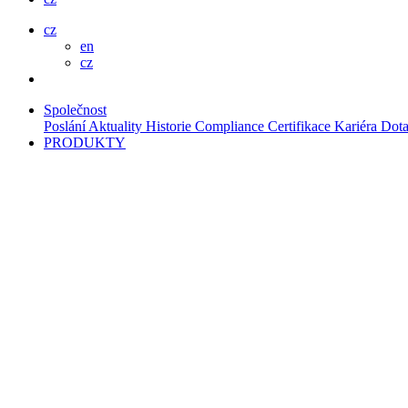
cz
en
cz
Společnost
Poslání
Aktuality
Historie
Compliance
Certifikace
Kariéra
Dota
PRODUKTY