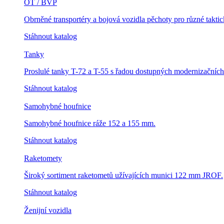
OT / BVP
Obrněné transportéry a bojová vozidla pěchoty pro různé taktic
Stáhnout katalog
Tanky
Proslulé tanky T-72 a T-55 s řadou dostupných modernizačních
Stáhnout katalog
Samohybné houfnice
Samohybné houfnice ráže 152 a 155 mm.
Stáhnout katalog
Raketomety
Široký sortiment raketometů užívajících munici 122 mm JROF.
Stáhnout katalog
Ženijní vozidla