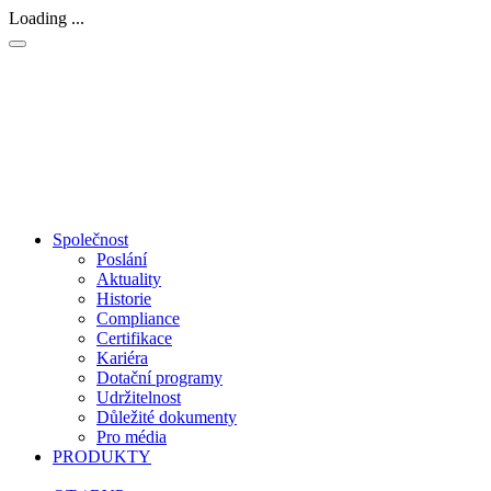
Loading ...
Společnost
Poslání
Aktuality
Historie
Compliance
Certifikace
Kariéra
Dotační programy
Udržitelnost
Důležité dokumenty
Pro média
PRODUKTY