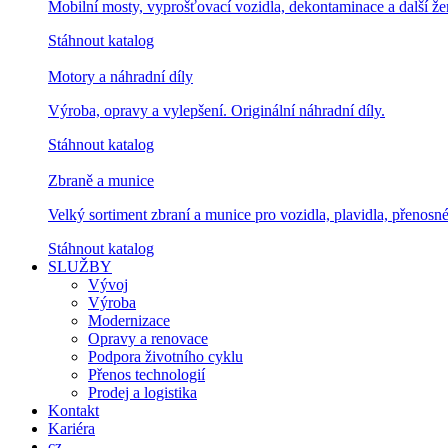
Mobilní mosty, vyprošťovací vozidla, dekontaminace a další žen
Stáhnout katalog
Motory a náhradní díly
Výroba, opravy a vylepšení. Originální náhradní díly.
Stáhnout katalog
Zbraně a munice
Velký sortiment zbraní a munice pro vozidla, plavidla, přenosné 
Stáhnout katalog
SLUŽBY
Vývoj
Výroba
Modernizace
Opravy a renovace
Podpora životního cyklu
Přenos technologií
Prodej a logistika
Kontakt
Kariéra
cz