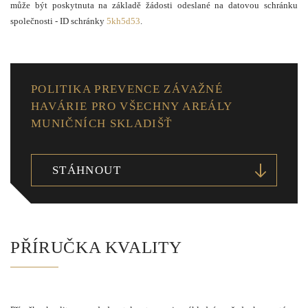
může být poskytnuta na základě žádosti odeslané na datovou schránku
společnosti - ID schránky
5kh5d53
.
POLITIKA PREVENCE ZÁVAŽNÉ
HAVÁRIE PRO VŠECHNY AREÁLY
MUNIČNÍCH SKLADIŠŤ
STÁHNOUT
PŘÍRUČKA KVALITY