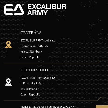
CENTRÁLA
EXCALIBUR ARMY spol. s r.o.
Olomoucká 1841/175
785 01 Šternberk
Czech Republic
ÚČETNÍ SÍDLO
EXCALIBUR ARMY spol. s r.o.
U Rustonky 714/1
186 00 Praha 8
Czech Republic
INFO@EXCALIBURARMY.CZ